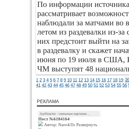
По информации источника
рассматривает возможност
наблюдали за матчами во 
летом из раздевалки из-за
них предстоит выйти на з
в раздевалку и скажет нач
июня по 19 июля в США, 
ЧМ выступят 48 националь
1
2
3
4
5
6
7
8
9
10
11
12
13
14
15
16
17
18
19
2
41
42
43
44
45
46
47
48
49
50
51
52
53
54
55
56
РЕКЛАМА
JoyReactor - смешные картинки ...
Пост №6184164
Автор: Naro4iTo Развернуть