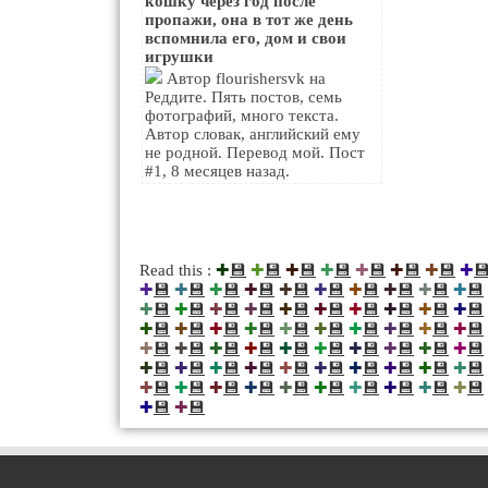
кошку через год после
пропажи, она в тот же день
вспомнила его, дом и свои
игрушки
Автор flourishersvk на
Реддите. Пять постов, семь
фотографий, много текста.
Автор словак, английский ему
не родной. Перевод мой. Пост
#1, 8 месяцев назад.
💾
💾
💾
💾
💾
💾
💾

Read this :
✚
✚
✚
✚
✚
✚
✚
✚
💾
💾
💾
💾
💾
💾
💾
💾
💾
💾
✚
✚
✚
✚
✚
✚
✚
✚
✚
✚
💾
💾
💾
💾
💾
💾
💾
💾
💾
💾
✚
✚
✚
✚
✚
✚
✚
✚
✚
✚
💾
💾
💾
💾
💾
💾
💾
💾
💾
💾
✚
✚
✚
✚
✚
✚
✚
✚
✚
✚
💾
💾
💾
💾
💾
💾
💾
💾
💾
💾
✚
✚
✚
✚
✚
✚
✚
✚
✚
✚
💾
💾
💾
💾
💾
💾
💾
💾
💾
💾
✚
✚
✚
✚
✚
✚
✚
✚
✚
✚
💾
💾
💾
💾
💾
💾
💾
💾
💾
💾
✚
✚
✚
✚
✚
✚
✚
✚
✚
✚
💾
💾
✚
✚