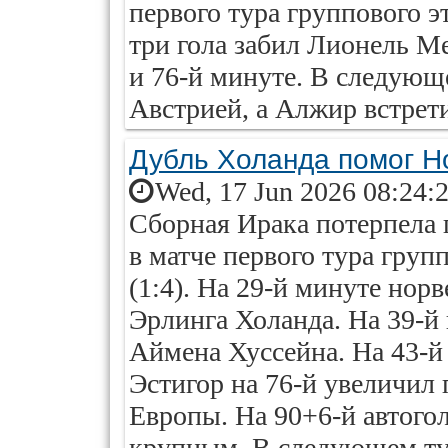
первого тура группового э
три гола забил Лионель Ме
и 76-й минуте. В следующ
Австрией, а Алжир встрети
Дубль Холанда помог Н
Wed, 17 Jun 2026 08:24:
Сборная Ирака потерпела
в матче первого тура груп
(1:4). На 29-й минуте нор
Эрлинга Холанда. На 39-й
Аймена Хуссейна. На 43-й
Эстигор на 76-й увеличил
Европы. На 90+6-й автогол
крупным. В следующем тур