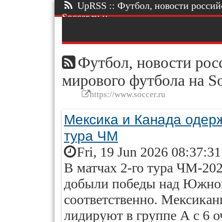
UpRSS :: Футбол, новости россий
Soccer.ru ::.
Футбол, новости росс
мирового футбола на So
https://www.soccer.ru
Мексика и Канада одерж
тура ЧМ
Fri, 19 Jun 2026 08:37:3
В матчах 2-го тура ЧМ-20
добыли победы над Южной
соответственно. Мексикан
лидируют в группе А с 6 о