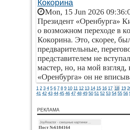
Кокорина
Mon, 15 Jun 2026 09:36:
Президент «Оренбурга» К
о возможном переходе в к
Кокорина. Это, скорее, б
предварительные, перегово
представителем не вступа
мастер, но, на мой взгляд
«Оренбурга» он не вписыва
1
2
3
4
5
6
7
8
9
10
11
12
13
14
15
16
17
18
19
2
41
42
43
44
45
46
47
48
49
50
51
52
53
54
55
56
РЕКЛАМА
JoyReactor - смешные картинки ...
Пост №6184164