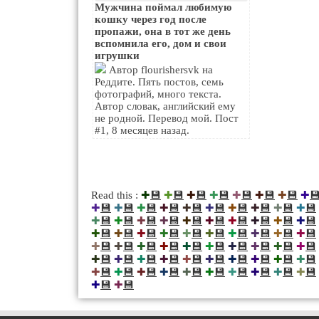
Мужчина поймал любимую
кошку через год после
пропажи, она в тот же день
вспомнила его, дом и свои
игрушки
Автор flourishersvk на
Реддите. Пять постов, семь
фотографий, много текста.
Автор словак, английский ему
не родной. Перевод мой. Пост
#1, 8 месяцев назад.
💾
💾
💾
💾
💾
💾
💾

Read this :
✚
✚
✚
✚
✚
✚
✚
✚
💾
💾
💾
💾
💾
💾
💾
💾
💾
💾
✚
✚
✚
✚
✚
✚
✚
✚
✚
✚
💾
💾
💾
💾
💾
💾
💾
💾
💾
💾
✚
✚
✚
✚
✚
✚
✚
✚
✚
✚
💾
💾
💾
💾
💾
💾
💾
💾
💾
💾
✚
✚
✚
✚
✚
✚
✚
✚
✚
✚
💾
💾
💾
💾
💾
💾
💾
💾
💾
💾
✚
✚
✚
✚
✚
✚
✚
✚
✚
✚
💾
💾
💾
💾
💾
💾
💾
💾
💾
💾
✚
✚
✚
✚
✚
✚
✚
✚
✚
✚
💾
💾
💾
💾
💾
💾
💾
💾
💾
💾
✚
✚
✚
✚
✚
✚
✚
✚
✚
✚
💾
💾
✚
✚