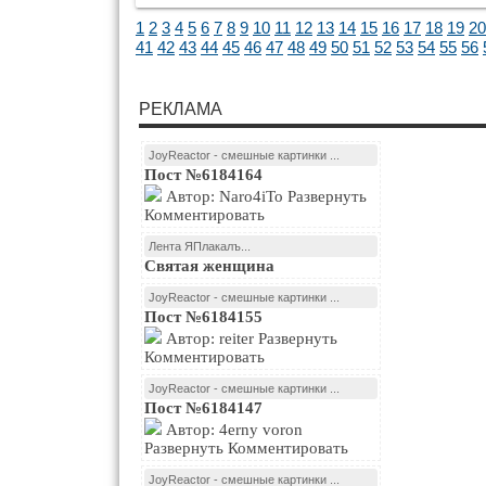
1
2
3
4
5
6
7
8
9
10
11
12
13
14
15
16
17
18
19
20
41
42
43
44
45
46
47
48
49
50
51
52
53
54
55
56
РЕКЛАМА
JoyReactor - смешные картинки ...
Пост №6184164
Автор: Naro4iTo Развернуть
Комментировать
Лента ЯПлакалъ...
Святая женщина
JoyReactor - смешные картинки ...
Пост №6184155
Автор: reiter Развернуть
Комментировать
JoyReactor - смешные картинки ...
Пост №6184147
Автор: 4erny voron
Развернуть Комментировать
JoyReactor - смешные картинки ...