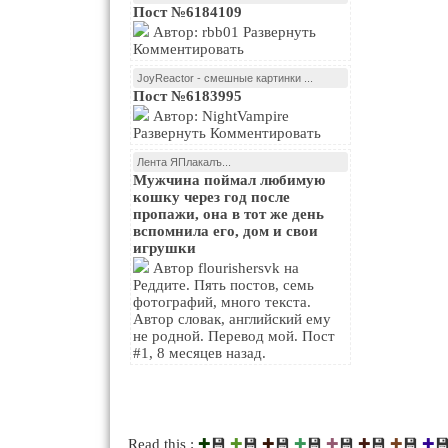
Пост №6184109
Автор: rbb01 Развернуть
Комментировать
JoyReactor - смешные картинки ...
Пост №6183995
Автор: NightVampire
Развернуть Комментировать
Лента ЯПлакалъ...
Мужчина поймал любимую
кошку через год после
пропажи, она в тот же день
вспомнила его, дом и свои
игрушки
Автор flourishersvk на
Реддите. Пять постов, семь
фотографий, много текста.
Автор словак, английский ему
не родной. Перевод мой. Пост
#1, 8 месяцев назад.
💾
💾
💾
💾
💾
💾
💾

Read this :
✚
✚
✚
✚
✚
✚
✚
✚