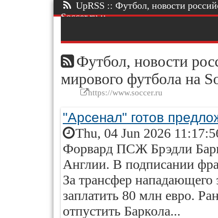
UpRSS :: Футбол, новости россий
Soccer.ru ::.
Футбол, новости росс
мирового футбола на So
https://www.soccer.ru
"Арсенал" готов предло
Thu, 04 Jun 2026 11:17:
Форвард ПСЖ Брэдли Барк
Англии. В подписании фра
За трансфер нападающего 
заплатить 80 млн евро. Ра
отпустить Баркола...