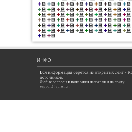
💾
💾
💾
💾
💾
💾
💾
💾
💾
💾
✚
✚
✚
✚
✚
✚
✚
✚
✚
✚
💾
💾
💾
💾
💾
💾
💾
💾
💾
💾
✚
✚
✚
✚
✚
✚
✚
✚
✚
✚
💾
💾
💾
💾
💾
💾
💾
💾
💾
💾
✚
✚
✚
✚
✚
✚
✚
✚
✚
✚
💾
💾
💾
💾
💾
💾
💾
💾
💾
💾
✚
✚
✚
✚
✚
✚
✚
✚
✚
✚
💾
💾
💾
💾
💾
💾
💾
💾
💾
💾
✚
✚
✚
✚
✚
✚
✚
✚
✚
✚
💾
💾
💾
💾
💾
💾
💾
💾
💾
💾
✚
✚
✚
✚
✚
✚
✚
✚
✚
✚
💾
💾
✚
✚
ИНФО
Вся информация берется из открытых лент - R
источников.
Любые вопросы и пожелания напрявляем на почту
support@uprss.ru .