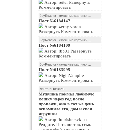
Автор: reiter Развернуть
Комментировать
JoyReactor - смешные картинки ...
Пост №6184147
Автор: 4erny voron
Развернуть Комментировать
JoyReactor - смешные картинки ...
Пост №6184109
Автор: rbb01 Развернуть
Комментировать
JoyReactor - смешные картинки ...
Пост №6183995
Автор: NightVampire
Развернуть Комментировать
Лента ЯПлакалъ...
Мужчина поймал любимую
кошку через год после
пропажи, она в тот же день
вспомнила его, дом и свои
игрушки
Автор flourishersvk на
Реддите. Пять постов, семь
фотографий, много текста.