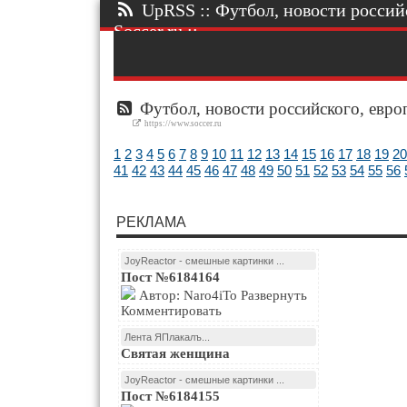
UpRSS :: Футбол, новости россий
Soccer.ru ::.
Футбол, новости российского, европ
https://www.soccer.ru
1
2
3
4
5
6
7
8
9
10
11
12
13
14
15
16
17
18
19
20
41
42
43
44
45
46
47
48
49
50
51
52
53
54
55
56
РЕКЛАМА
JoyReactor - смешные картинки ...
Пост №6184164
Автор: Naro4iTo Развернуть
Комментировать
Лента ЯПлакалъ...
Святая женщина
JoyReactor - смешные картинки ...
Пост №6184155