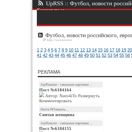
UpRSS :: Футбол, новости россий
Soccer.ru ::.
Футбол, новости российского, европ
https://www.soccer.ru
1
2
3
4
5
6
7
8
9
10
11
12
13
14
15
16
17
18
19
20
41
42
43
44
45
46
47
48
49
50
51
52
53
54
55
56
РЕКЛАМА
JoyReactor - смешные картинки ...
Пост №6184164
Автор: Naro4iTo Развернуть
Комментировать
Лента ЯПлакалъ...
Святая женщина
JoyReactor - смешные картинки ...
Пост №6184155