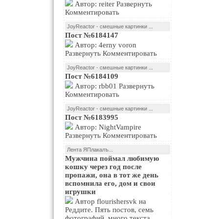
Автор: reiter Развернуть
Комментировать
JoyReactor - смешные картинки ...
Пост №6184147
Автор: 4erny voron
Развернуть Комментировать
JoyReactor - смешные картинки ...
Пост №6184109
Автор: rbb01 Развернуть
Комментировать
JoyReactor - смешные картинки ...
Пост №6183995
Автор: NightVampire
Развернуть Комментировать
Лента ЯПлакалъ...
Мужчина поймал любимую
кошку через год после
пропажи, она в тот же день
вспомнила его, дом и свои
игрушки
Автор flourishersvk на
Реддите. Пять постов, семь
фотографий, много текста.