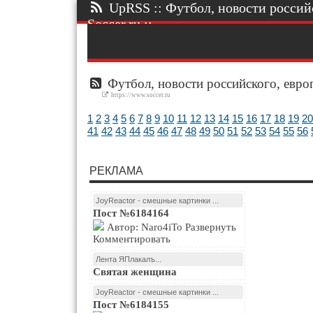
UpRSS :: Футбол, новости россий
Soccer.ru ::.
Футбол, новости российского, европ
https://www.soccer.ru
1
2
3
4
5
6
7
8
9
10
11
12
13
14
15
16
17
18
19
20
41
42
43
44
45
46
47
48
49
50
51
52
53
54
55
56
РЕКЛАМА
JoyReactor - смешные картинки ...
Пост №6184164
Автор: Naro4iTo Развернуть
Комментировать
Лента ЯПлакалъ...
Святая женщина
JoyReactor - смешные картинки ...
Пост №6184155