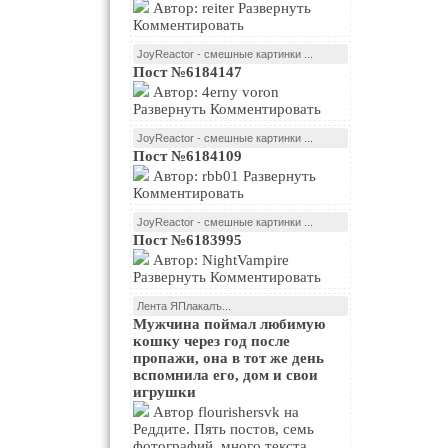
Автор: reiter Развернуть
Комментировать
JoyReactor - смешные картинки ...
Пост №6184147
Автор: 4erny voron
Развернуть Комментировать
JoyReactor - смешные картинки ...
Пост №6184109
Автор: rbb01 Развернуть
Комментировать
JoyReactor - смешные картинки ...
Пост №6183995
Автор: NightVampire
Развернуть Комментировать
Лента ЯПлакалъ...
Мужчина поймал любимую
кошку через год после
пропажи, она в тот же день
вспомнила его, дом и свои
игрушки
Автор flourishersvk на
Реддите. Пять постов, семь
фотографий, много текста.