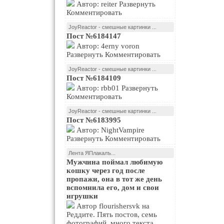
Автор: reiter Развернуть
Комментировать
JoyReactor - смешные картинки ...
Пост №6184147
Автор: 4erny voron
Развернуть Комментировать
JoyReactor - смешные картинки ...
Пост №6184109
Автор: rbb01 Развернуть
Комментировать
JoyReactor - смешные картинки ...
Пост №6183995
Автор: NightVampire
Развернуть Комментировать
Лента ЯПлакалъ...
Мужчина поймал любимую
кошку через год после
пропажи, она в тот же день
вспомнила его, дом и свои
игрушки
Автор flourishersvk на
Реддите. Пять постов, семь
фотографий, много текста.