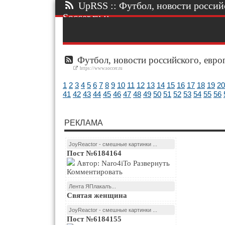
UpRSS :: Футбол, новости россий
Soccer.ru ::.
Футбол, новости российского, европ
https://www.soccer.ru
1
2
3
4
5
6
7
8
9
10
11
12
13
14
15
16
17
18
19
20
41
42
43
44
45
46
47
48
49
50
51
52
53
54
55
56
РЕКЛАМА
JoyReactor - смешные картинки ...
Пост №6184164
Автор: Naro4iTo Развернуть
Комментировать
Лента ЯПлакалъ...
Святая женщина
JoyReactor - смешные картинки ...
Пост №6184155