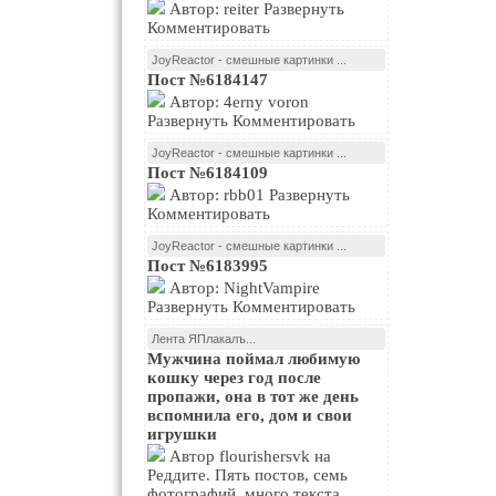
Автор: reiter Развернуть
Комментировать
JoyReactor - смешные картинки ...
Пост №6184147
Автор: 4erny voron
Развернуть Комментировать
JoyReactor - смешные картинки ...
Пост №6184109
Автор: rbb01 Развернуть
Комментировать
JoyReactor - смешные картинки ...
Пост №6183995
Автор: NightVampire
Развернуть Комментировать
Лента ЯПлакалъ...
Мужчина поймал любимую
кошку через год после
пропажи, она в тот же день
вспомнила его, дом и свои
игрушки
Автор flourishersvk на
Реддите. Пять постов, семь
фотографий, много текста.