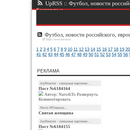
UpRSS :: Футбол, новости россий
Soccer.ru ::.
Футбол, новости российского, европ
https://www.soccer.ru
1
2
3
4
5
6
7
8
9
10
11
12
13
14
15
16
17
18
19
20
41
42
43
44
45
46
47
48
49
50
51
52
53
54
55
56
РЕКЛАМА
JoyReactor - смешные картинки ...
Пост №6184164
Автор: Naro4iTo Развернуть
Комментировать
Лента ЯПлакалъ...
Святая женщина
JoyReactor - смешные картинки ...
Пост №6184155